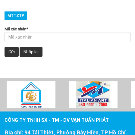
MTTZTP
Mã xác nhận
*
Gửi
Nhập lại
CÔNG TY TNHH SX - TM - DV VẠN TUẤN PHÁT
Địa chỉ:
94 Tái Thiết, Phường Bảy Hiền, TP Hồ Chí