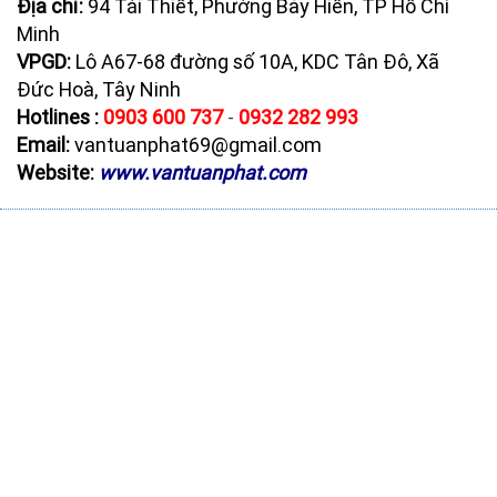
Địa chỉ
:
94 Tái Thiết, Phường Bảy Hiền, TP Hồ Chí
Minh
VPGD:
Lô A67-68 đường số 10A, KDC Tân Đô, Xã
Đức Hoà, Tây Ninh
Hotlines :
0903 600 737
-
0932 282 993
Email
:
vantuanphat69@gmail.com
Website:
www.vantuanphat.com