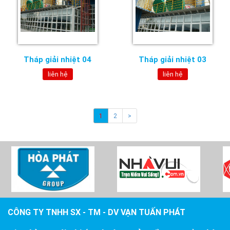
Tháp giải nhiệt 04
Tháp giải nhiệt 03
liên hệ
liên hệ
1
2
>
CÔNG TY TNHH SX - TM - DV VẠN TUẤN PHÁT