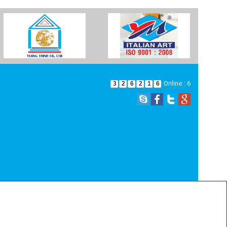
Online : 6
3
2
6
2
1
6