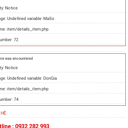
ty: Notice
e: Undefined variable: MaSo
me: item/details_item.php
umber: 72
rror was encountered
ty: Notice
e: Undefined variable: DonGia
me: item/details_item.php
umber: 74
 HỆ
line : 0932 282 993