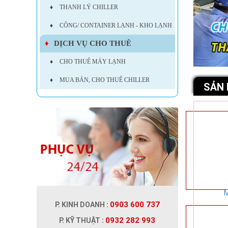
♦
THANH LÝ CHILLER
♦
CÔNG/ CONTAINER LẠNH - KHO LẠNH
♦
DỊCH VỤ CHO THUÊ
♦
CHO THUÊ MÁY LẠNH
♦
MUA BÁN, CHO THUÊ CHILLER
SẢN
M
0903 600 737
P. KINH DOANH :
0932 282 993
P. KỸ THUẬT :