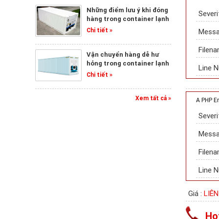
Những điểm lưu ý khi đóng
Severi
hàng trong container lạnh
Chi tiết »
Messag
Filena
Vận chuyển hàng dễ hư
hỏng trong container lạnh
Line N
Chi tiết »
Xem tất cả »
A PHP E
Severi
Messag
Filena
Line N
Giá :
LIÊN
Hot