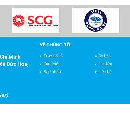
VỀ CHÚNG TÔI
 Chí Minh
» Trang chủ
» Dịch vụ
Xã Đức Hoà,
» Giới thiệu
» Tin tức
» Sản phẩm
» Liên hệ
ler)