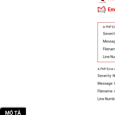
Em
A PHP E
Severit
Message
Filenam
Line N
A PHP Error
Severity: 
Message: U
Filename: 
Line Numbe
MÔ TẢ