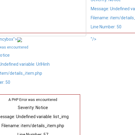
Message: Undefined var
Filename: item/detail
Line Number: 50
ancybox">
"/>
 was encountered
Notice
ndefined variable: UrlHinh
item/details_item.php
r: 50
A PHP Error was encountered
Severity: Notice
essage: Undefined variable: list_img
Filename: item/details_item.php
Line Number: 57