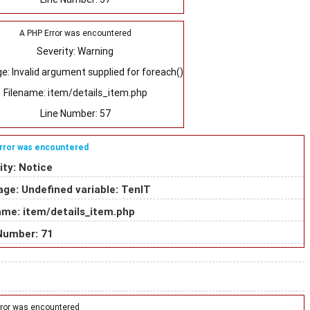
A PHP Error was encountered
Severity: Warning
: Invalid argument supplied for foreach()
Filename: item/details_item.php
Line Number: 57
rror was encountered
ity: Notice
ge: Undefined variable: TenIT
ame: item/details_item.php
Number: 71
rror was encountered