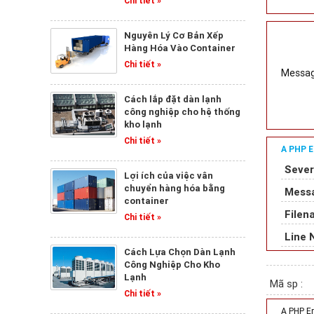
Chi tiết »
Nguyên Lý Cơ Bản Xếp
Hàng Hóa Vào Container
Chi tiết »
Message
Cách lắp đặt dàn lạnh
công nghiệp cho hệ thống
kho lạnh
Chi tiết »
A PHP E
Sever
Lợi ích của việc vân
chuyển hàng hóa bằng
Messa
container
Filen
Chi tiết »
Line 
Cách Lựa Chọn Dàn Lạnh
Công Nghiệp Cho Kho
Lạnh
Mã sp :
Chi tiết »
A PHP E