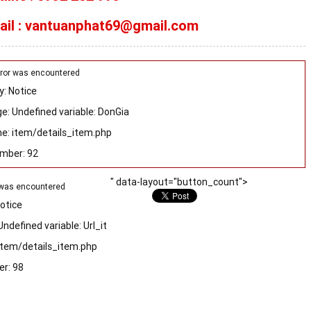
ail : vantuanphat69@gmail.com
rror was encountered
y: Notice
: Undefined variable: DonGia
e: item/details_item.php
umber: 92
" data-layout="button_count">
 was encountered
Notice
ndefined variable: Url_it
item/details_item.php
r: 98