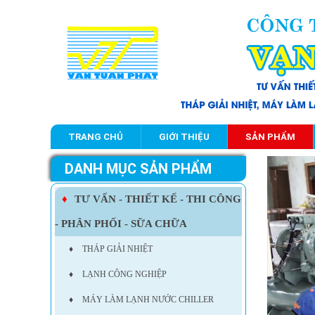
TRANG CHỦ
GIỚI THIỆU
SẢN PHẨM
DANH MỤC SẢN PHẨM
♦
TƯ VẤN - THIẾT KẾ - THI CÔNG
- PHÂN PHỐI - SỮA CHỮA
♦
THÁP GIẢI NHIỆT
♦
LẠNH CÔNG NGHIỆP
♦
MÁY LÀM LẠNH NƯỚC CHILLER