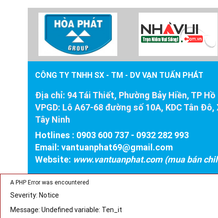
CÔNG TY TNHH SX - TM - DV VẠN TUẤN PHÁT
Địa chỉ:
94 Tái Thiết, Phường Bảy Hiền, TP Hồ
VPGD:
Lô A67-68 đường số 10A, KDC Tân Đô, 
Tây Ninh
Hotlines : 0903 600 737
-
0932 282 993
Email:
vantuanphat69@gmail.com
Website:
www.vantuanphat.com (mua bán chil
A PHP Error was encountered
Severity: Notice
Message: Undefined variable: Ten_it