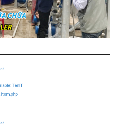
red
iable: TenIT
s_item.php
red