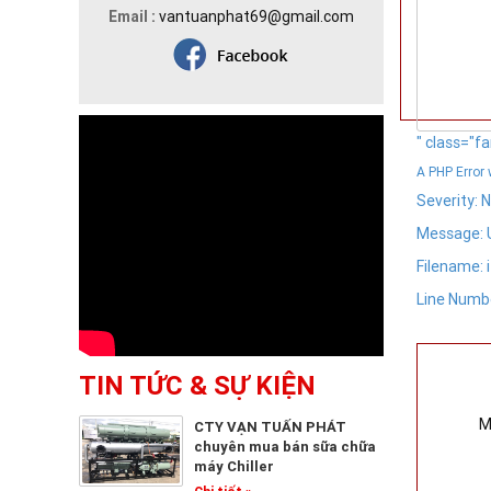
Email :
vantuanphat69@gmail.com
" class="f
A PHP Error
Severity: 
Message: U
Filename: 
Line Numbe
TIN TỨC & SỰ KIỆN
M
CTY VẠN TUẤN PHÁT
chuyên mua bán sữa chữa
máy Chiller