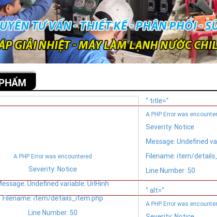
 PHẨM
" title="
A PHP Error was encounte
Severity: Notice
Message: Undefined var
Filename: item/detail
A PHP Error was encountered
Severity: Notice
Line Number: 50
essage: Undefined variable: UrlHinh
" alt="
Filename: item/details_item.php
A PHP Error was encounte
Line Number: 50
Severity: Notice