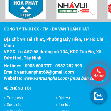
CÔNG TY TNHH SX - TM - DV VẠN TUẤN PHÁT
Địa chỉ:
94 Tái Thiết, Phường Bảy Hiền, TP Hồ Chí
Minh
VPGD:
Lô A67-68 đường số 10A, KDC Tân Đô, Xã
Đức Hoà, Tây Ninh
Hotlines : 0903 600 737
-
0932 282 993
Email:
vantuanphat69@gmail.com
Hotline
Website:
www.vantuanphat.com (mua bán chiller)
VỀ CHÚNG TÔI
» Trang chủ
» Dịch vụ
» Giới thiệu
» Tin tức