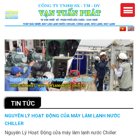
TIN TỨC
NGUYÊN LÝ HOẠT ĐỘNG CỦA MÁY LÀM LẠNH NƯỚC
CHILLER
Nguyên Lý Hoạt Động cửa máy làm lạnh nước Chiller: