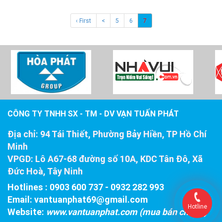
‹ First
<
5
6
7
CÔNG TY TNHH SX - TM - DV VẠN TUẤN PHÁT
Địa chỉ:
94 Tái Thiết, Phường Bảy Hiền, TP Hồ Chí
Minh
VPGD:
Lô A67-68 đường số 10A, KDC Tân Đô, Xã
Đức Hoà, Tây Ninh
Hotlines : 0903 600 737
-
0932 282 993
Email:
vantuanphat69@gmail.com
Hotline
Website:
www.vantuanphat.com (mua bán chiller)