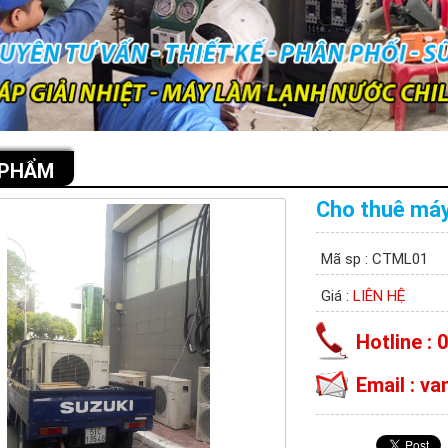
 PHẨM
Cho thuê máy
Mã sp : CTML01
Giá :
LIÊN HỆ
Hotline : 
Email : v