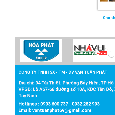
Cho t
CÔNG TY TNHH SX - TM - DV VẠN TUẤN PHÁT
Địa chỉ:
94 Tái Thiết, Phường Bảy Hiền, TP Hồ
VPGD:
Lô A67-68 đường số 10A, KDC Tân Đô, 
Tây Ninh
Hotlines : 0903 600 737
-
0932 282 993
Email:
vantuanphat69@gmail.com