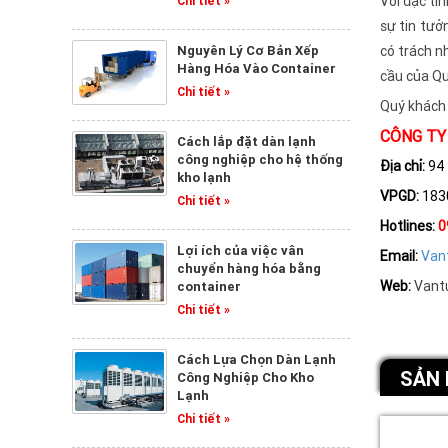
Với đặc tí
Chi tiết »
sự tin tưở
Nguyên Lý Cơ Bản Xếp
có trách n
Hàng Hóa Vào Container
cầu của Qu
Chi tiết »
Quý khách c
CÔNG TY
Cách lắp đặt dàn lạnh
công nghiệp cho hệ thống
Địa chỉ:
94 
kho lạnh
VPGD:
1830
Chi tiết »
Hotlines:
0
Lợi ích của việc vân
Email:
Van
chuyển hàng hóa bằng
Web:
Vant
container
Chi tiết »
Cách Lựa Chọn Dàn Lạnh
SẢN 
Công Nghiệp Cho Kho
Lạnh
Chi tiết »