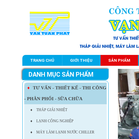
TRANG CHỦ
GIỚI THIỆU
SẢN PHẨM
DANH MỤC SẢN PHẨM
♦
TƯ VẤN - THIẾT KẾ - THI CÔNG
- PHÂN PHỐI - SỮA CHỮA
♦
THÁP GIẢI NHIỆT
♦
LẠNH CÔNG NGHIỆP
♦
MÁY LÀM LẠNH NƯỚC CHILLER