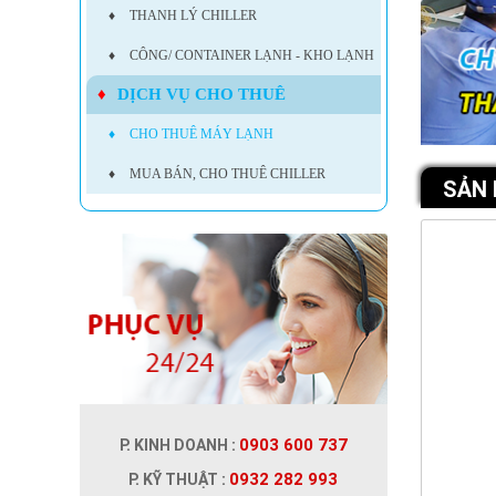
♦
THANH LÝ CHILLER
♦
CÔNG/ CONTAINER LẠNH - KHO LẠNH
♦
DỊCH VỤ CHO THUÊ
♦
CHO THUÊ MÁY LẠNH
♦
MUA BÁN, CHO THUÊ CHILLER
SẢN
0903 600 737
P. KINH DOANH :
0932 282 993
P. KỸ THUẬT :