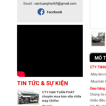
Email :
vantuanphat69@gmail.com
MÔ 
CTY TNHH
-Máy làm lạ
-Mua bán t
TIN TỨC & SỰ KIỆN
Giao hàng 
CTY VẠN TUẤN PHÁT
Chúng tôi 
chuyên mua bán sữa chữa
nhiều điều
máy Chiller