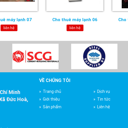
huê máy lạnh 07
Cho thuê máy lạnh 06
Cho 
liên hệ
liên hệ
VỀ CHÚNG TÔI
 Chí Minh
» Trang chủ
» Dịch vụ
Xã Đức Hoà,
» Giới thiệu
» Tin tức
» Sản phẩm
» Liên hệ