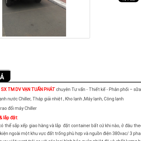
TẢ
 SX TM DV VẠN TUẤN PHÁT
chuyên Tư vấn - Thiết kế - Phân phối – sữa
nh nước Chiller, Tháp giải nhiệt , Kho lạnh ,Máy lạnh, Công lạnh
rao đổi máy Chiller
& lắp đặt:
có thể sắp xếp giao hàng và lắp đặt container bất cứ khi nào, ở đâu the
 kiện ngoài một khu vực đất trống phù hợp và nguồn điện 380vac/ 3 ph