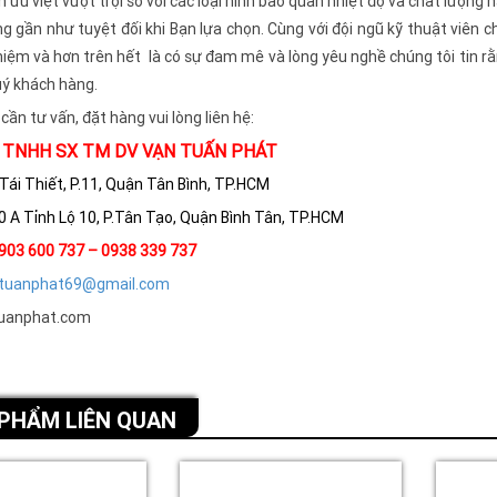
nh ưu việt vượt trội so với các loại hình bảo quản nhiệt độ và chất lượ
ng gần như tuyệt đối khi Bạn lựa chọn. Cùng với đội ngũ kỹ thuật viên
hiệm và hơn trên hết là có sự đam mê và lòng yêu nghề chúng tôi tin rằ
ý khách hàng.
ần tư vấn, đặt hàng vui lòng liên hệ:
 TNHH SX TM DV VẠN TUẤN PHÁT
Tái Thiết, P.11, Quận Tân Bình, TP.HCM
 A Tỉnh Lộ 10, P.Tân Tạo, Quận Bình Tân, TP.HCM
903 600 737 – 0938 339 737
tuanphat69@gmail.com
uanphat.com
PHẨM LIÊN QUAN