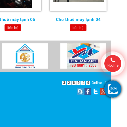
thuê máy lạnh 05
Cho thuê máy lạnh 04
liên hệ
liên hệ
Hotline
Online : 1
3
2
6
9
4
9