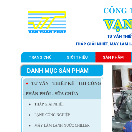
TRANG CHỦ
GIỚI THIỆU
SẢN PHẨM
DANH MỤC SẢN PHẨM
♦
TƯ VẤN - THIẾT KẾ - THI CÔNG
- PHÂN PHỐI - SỮA CHỮA
♦
THÁP GIẢI NHIỆT
♦
LẠNH CÔNG NGHIỆP
♦
MÁY LÀM LẠNH NƯỚC CHILLER