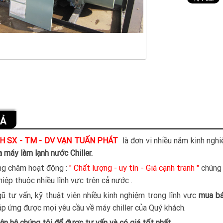
TẢ
H SX - TM - DV VẠN TUẤN PHÁT
là đơn vị nhiều năm kinh ngh
 máy làm lạnh nước Chiller.
g châm hoạt động :
" Chất lượng - uy tín - Giá cạnh tranh "
chúng 
iệp thuộc nhiều lĩnh vực trên cả nước .
gũ tư vấn, kỹ thuật viên nhiều kinh nghiệm trong lĩnh vực
mua bá
áp ứng được mọi yêu cầu về máy chiller của Quý khách.
iên hệ chúng tôi để được tư vấn và có giá tốt nhất.