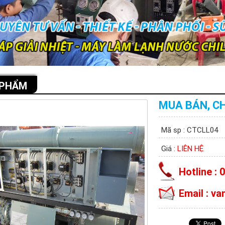
 PHẨM
MUA BÁN, CH
Mã sp : CTCLL04
Giá :
LIÊN HỆ
Hotline : 
Email : v