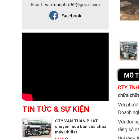
Email :
vantuanphat69@gmail.com
MÔ 
CTY TNH
chữa chữa
Với phươn
TIN TỨC & SỰ KIỆN
Doanh ngh
CTY VẠN TUẤN PHÁT
Với đội n
chuyên mua bán sữa chữa
rằng sẽ đ
máy Chiller
Vui lòng l