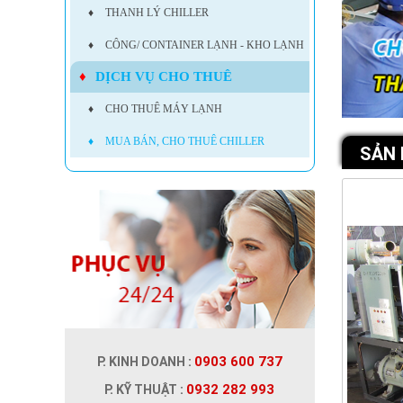
♦
THANH LÝ CHILLER
♦
CÔNG/ CONTAINER LẠNH - KHO LẠNH
♦
DỊCH VỤ CHO THUÊ
♦
CHO THUÊ MÁY LẠNH
♦
MUA BÁN, CHO THUÊ CHILLER
SẢN
0903 600 737
P. KINH DOANH :
0932 282 993
P. KỸ THUẬT :