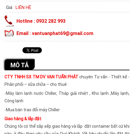
Giá :
LIÊN HỆ
Hotline : 0932 282 993
Email : vantuanphat69@gmail.com
MÔ TẢ
CTY TNHH SX TM DV VẠN TUẤN PHÁT
chuyên Tư vấn - Thiết kế -
Phân phối – sữa chữa – cho thuê :
-Máy làm lạnh nước Chiller, Tháp giải nhiệt , Kho lạnh ,Máy lạnh,
Công lạnh
-Mua bán trao đổi máy Chiller
Giao hàng & lắp đặt:
Chúng tôi có thể sắp xếp giao hàng và lắp đặt container bất cứ khi
nào, ở đâu theo yêu cầu của Quý Khách. Về tiêu chuẩn lắp đặt thì