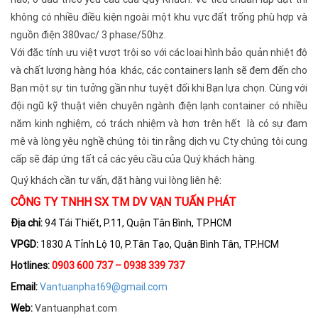
không có nhiều điều kiện ngoài một khu vực đất trống phù hợp và
nguồn điện 380vac/ 3 phase/50hz.
Với đặc tính ưu việt vượt trội so với các loại hình bảo quản nhiệt độ
và chất lượng hàng hóa khác, các containers lạnh sẽ đem đến cho
Bạn một sự tin tưởng gần như tuyệt đối khi Bạn lựa chọn. Cùng với
đội ngũ kỹ thuật viên chuyên ngành điện lạnh container có nhiều
năm kinh nghiệm, có trách nhiệm và hơn trên hết là có sự đam
mê và lòng yêu nghề chúng tôi tin rằng dịch vụ Cty chúng tôi cung
cấp sẽ đáp ứng tất cả các yêu cầu của Quý khách hàng.
Quý khách cần tư vấn, đặt hàng vui lòng liên hệ:
CÔNG TY TNHH SX TM DV VẠN TUẤN PHÁT
Địa chỉ:
94 Tái Thiết, P.11, Quận Tân Bình, TP.HCM
VPGD:
1830 A Tỉnh Lộ 10, P.Tân Tạo, Quận Bình Tân, TP.HCM
Hotlines:
0903 600 737 – 0938 339 737
Email:
Vantuanphat69@gmail.com
Web:
Vantuanphat.com