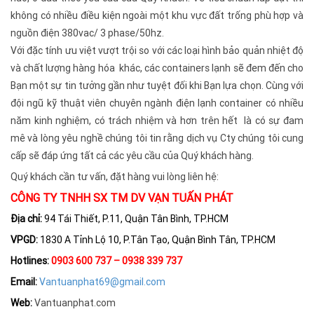
không có nhiều điều kiện ngoài một khu vực đất trống phù hợp và
nguồn điện 380vac/ 3 phase/50hz.
Với đặc tính ưu việt vượt trội so với các loại hình bảo quản nhiệt độ
và chất lượng hàng hóa khác, các containers lạnh sẽ đem đến cho
Bạn một sự tin tưởng gần như tuyệt đối khi Bạn lựa chọn. Cùng với
đội ngũ kỹ thuật viên chuyên ngành điện lạnh container có nhiều
năm kinh nghiệm, có trách nhiệm và hơn trên hết là có sự đam
mê và lòng yêu nghề chúng tôi tin rằng dịch vụ Cty chúng tôi cung
cấp sẽ đáp ứng tất cả các yêu cầu của Quý khách hàng.
Quý khách cần tư vấn, đặt hàng vui lòng liên hệ:
CÔNG TY TNHH SX TM DV VẠN TUẤN PHÁT
Địa chỉ:
94 Tái Thiết, P.11, Quận Tân Bình, TP.HCM
VPGD:
1830 A Tỉnh Lộ 10, P.Tân Tạo, Quận Bình Tân, TP.HCM
Hotlines:
0903 600 737 – 0938 339 737
Email:
Vantuanphat69@gmail.com
Web:
Vantuanphat.com