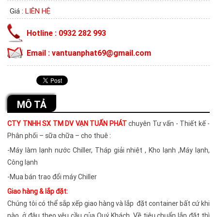
Giá :
LIÊN HỆ
Hotline : 0932 282 993
Email : vantuanphat69@gmail.com
MÔ TẢ
CTY TNHH SX TM DV VẠN TUẤN PHÁT
chuyên Tư vấn - Thiết kế -
Phân phối – sữa chữa – cho thuê :
-Máy làm lạnh nước Chiller, Tháp giải nhiệt , Kho lạnh ,Máy lạnh,
Công lạnh
-Mua bán trao đổi máy Chiller
Giao hàng & lắp đặt:
Chúng tôi có thể sắp xếp giao hàng và lắp đặt container bất cứ khi
nào, ở đâu theo yêu cầu của Quý Khách. Về tiêu chuẩn lắp đặt thì