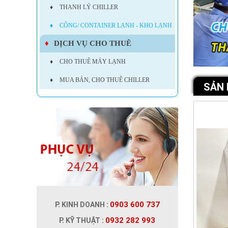
♦
THANH LÝ CHILLER
♦
CÔNG/ CONTAINER LẠNH - KHO LẠNH
♦
DỊCH VỤ CHO THUÊ
♦
CHO THUÊ MÁY LẠNH
♦
MUA BÁN, CHO THUÊ CHILLER
SẢN
0903 600 737
P. KINH DOANH :
0932 282 993
P. KỸ THUẬT :