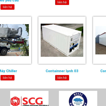
heo yêu cầu
liên hệ
liên hệ
áy Chiller
Containner lạnh 03
Con
liên hệ
liên hệ