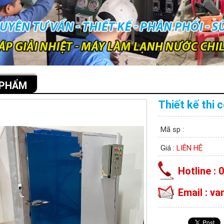
 PHẨM
Thiết kế thi 
Mã sp :
Giá :
LIÊN HỆ
Hotline : 
Email : v