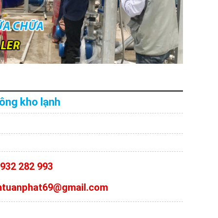
công kho lạnh
0932 282 993
antuanphat69@gmail.com