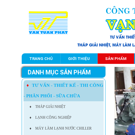
TRANG CHỦ
GIỚI THIỆU
SẢN PHẨM
DANH MỤC SẢN PHẨM
♦
TƯ VẤN - THIẾT KẾ - THI CÔNG
- PHÂN PHỐI - SỮA CHỮA
♦
THÁP GIẢI NHIỆT
♦
LẠNH CÔNG NGHIỆP
♦
MÁY LÀM LẠNH NƯỚC CHILLER