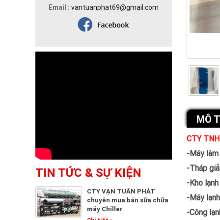
Email :
vantuanphat69@gmail.com
MÔ 
CTY TNH
-Máy làm 
-Tháp giả
TIN TỨC & SỰ KIỆN
-Kho lạnh
CTY VẠN TUẤN PHÁT
-Máy lạnh
chuyên mua bán sữa chữa
máy Chiller
-Công lạn