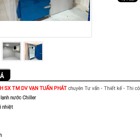
TẢ
H SX TM DV VẠN TUẤN PHÁT
chuyên Tư vấn - Thiết kế - Thi cô
lạnh nước Chiller
i nhiệt
h