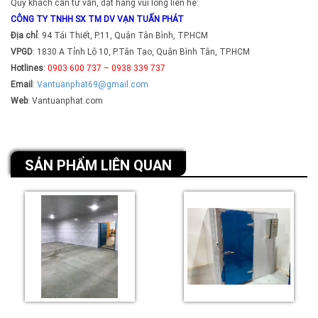
Quý khách cần tư vấn, đặt hàng vui lòng liên hệ:
CÔNG TY TNHH SX TM DV VẠN TUẤN PHÁT
Địa chỉ
: 94 Tái Thiết, P.11, Quận Tân Bình, TP.HCM
VPGD
: 1830 A Tỉnh Lộ 10, P.Tân Tạo, Quận Bình Tân, TP.HCM
Hotlines
:
0903 600 737 – 0938 339 737
Email
:
Vantuanphat69@gmail.com
Web
: Vantuanphat.com
SẢN PHẨM LIÊN QUAN