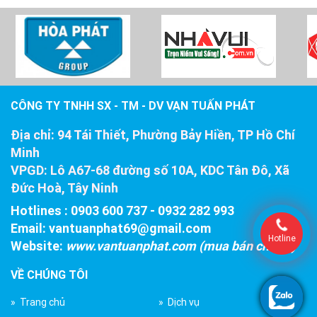
CÔNG TY TNHH SX - TM - DV VẠN TUẤN PHÁT
Địa chỉ:
94 Tái Thiết, Phường Bảy Hiền, TP Hồ Chí
Minh
VPGD:
Lô A67-68 đường số 10A, KDC Tân Đô, Xã
Đức Hoà, Tây Ninh
Hotlines : 0903 600 737
-
0932 282 993
Email:
vantuanphat69@gmail.com
Hotline
Website:
www.vantuanphat.com (mua bán chiller)
VỀ CHÚNG TÔI
» Trang chủ
» Dịch vụ