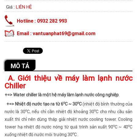
Giá :
LIÊN HỆ
Hotline : 0932 282 993
Email : vantuanphat69@gmail.com
MÔ TẢ
A. Giới thiệu về máy làm lạnh nước
Chiller
+=> Water chiller là một hệ máy làm lạnh nước công nghiệp
.
o
o
+=> Nhiệt độ nước tạo ra từ 6
C ~ 30
C
(nhiệt độ bình thường của
o
o
nước là 30
C, nếu chỉ cần nhiệt độ khoảng 30
C cho nhu cầu sản
xuất thì chỉ nên dùng tháp giải nhiệt nước cooling tower. Cooling
o
o
tower hạ nhiệt độ nước nóng từ quá trình sản xuất 90
C ~ 40
C
o
xuống nhiệt độ nước môi trường 30
C .