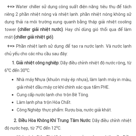
+=>
Water chiller sử dụng công suất điện năng tiêu thụ để tách
riêng 2 phần nhiệt nóng và nhiệt lạnh. phần nhiệt nóng không sử
dụng thải ra môi trường xung quanh bằng tháp giải nhiệt cooling
tower
(chiller giải nhiệt nước)
. Hay chỉ dùng gió thổi qua để làm
mát
(chiller giải nhiệt gió)
.
+=>
Phần nhiệt lạnh sử dụng để tạo ra nước lạnh. Và nước lạnh
chủ yếu cho các nhu cầu sau đây:
1. Giải nhiệt công nghiệp:
Dãy điều chỉnh nhiệt độ nước rộng, từ
o
o
6
C đến 30
C.
Nhà máy Nhựa (khuôn máy ép nhựa), làm lạnh máy in màu,
giải nhiệt dầu máy cơ khí chính xác qua tấm PHE.
Cung cấp nước lạnh cho trộn Bê Tông.
Làm lạnh pha trộn Hóa Chất.
Công Nghiệp thực phẩm: Rượu bia, nước giải khát.
2. Điều Hòa Không Khí Trung Tâm Nước:
Dãy điều chỉnh nhiệt
o
o
độ nước hẹp, từ 7
C đến 12
C.