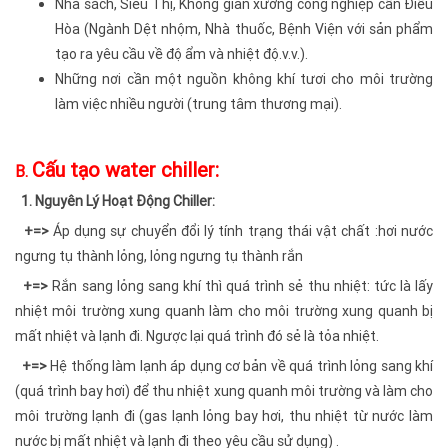
Nhà sách, Siêu Thị, Không gian xưởng công nghiệp cần Điều
Hòa (Ngành Dệt nhộm, Nhà thuốc, Bệnh Viện với sản phẩm
tạo ra yêu cầu về độ ẩm và nhiệt độ.v.v.).
Những nơi cần một nguồn không khí tươi cho môi trường
làm việc nhiều người (trung tâm thương mại).
Cấu tạo water chiller:
B.
1. Nguyên Lý Hoạt Động Chiller:
+=>
Áp dụng sự chuyển đổi lý tính trạng thái vật chất :hơi nước
ngưng tụ thành lỏng, lỏng ngưng tụ thành rắn
+=>
Rắn sang lỏng sang khí thì quá trình sẻ thu nhiệt: tức là lấy
nhiệt môi trường xung quanh làm cho môi trường xung quanh bị
mất nhiệt và lạnh đi. Ngược lại quá trình đó sẻ là tỏa nhiệt.
+=>
Hệ thống làm lạnh áp dụng cơ bản về quá trình lỏng sang khí
(quá trình bay hơi) để thu nhiệt xung quanh môi trường và làm cho
môi trường lạnh đi (gas lạnh lỏng bay hơi, thu nhiệt từ nước làm
nước bị mất nhiệt và lạnh đi theo yêu cầu sử dụng) .