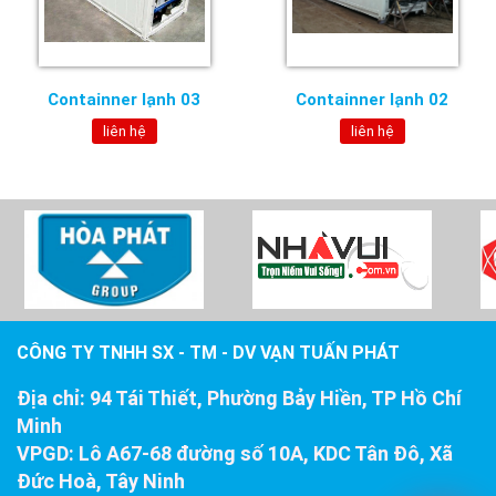
Containner lạnh 03
Containner lạnh 02
liên hệ
liên hệ
CÔNG TY TNHH SX - TM - DV VẠN TUẤN PHÁT
Địa chỉ:
94 Tái Thiết, Phường Bảy Hiền, TP Hồ Chí
Minh
VPGD:
Lô A67-68 đường số 10A, KDC Tân Đô, Xã
Đức Hoà, Tây Ninh