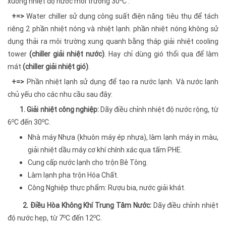
xuống nhiệt độ nước môi trường 30
C .
+=>
Water chiller sử dụng công suất điện năng tiêu thụ để tách
riêng 2 phần nhiệt nóng và nhiệt lạnh. phần nhiệt nóng không sử
dụng thải ra môi trường xung quanh bằng tháp giải nhiệt cooling
tower
(chiller giải nhiệt nước)
. Hay chỉ dùng gió thổi qua để làm
mát
(chiller giải nhiệt gió)
.
+=>
Phần nhiệt lạnh sử dụng để tạo ra nước lạnh. Và nước lạnh
chủ yếu cho các nhu cầu sau đây:
1. Giải nhiệt công nghiệp:
Dãy điều chỉnh nhiệt độ nước rộng, từ
o
o
6
C đến 30
C.
Nhà máy Nhựa (khuôn máy ép nhựa), làm lạnh máy in màu,
giải nhiệt dầu máy cơ khí chính xác qua tấm PHE.
Cung cấp nước lạnh cho trộn Bê Tông.
Làm lạnh pha trộn Hóa Chất.
Công Nghiệp thực phẩm: Rượu bia, nước giải khát.
2. Điều Hòa Không Khí Trung Tâm Nước:
Dãy điều chỉnh nhiệt
o
o
độ nước hẹp, từ 7
C đến 12
C.