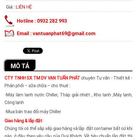
Giá :
LIÊN HỆ
Hotline : 0932 282 993
Email : vantuanphat69@gmail.com
MÔ TẢ
CTY TNHH SX TM DV VẠN TUẤN PHÁT
chuyên Tư vấn - Thiết kế -
Phân phối – sữa chữa – cho thuê :
-Máy làm lạnh nước Chiller, Tháp giải nhiệt , Kho lạnh ,Máy lạnh,
Công lạnh
-Mua bán trao đổi máy Chiller
Giao hàng & lắp đặt:
Chúng tôi có thể sắp xếp giao hàng và lắp đặt container bất cứ khi
nào, ở đâu theo yêu cầu của Quý Khách. Về tiêu chuẩn lắp đặt thì