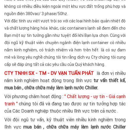
không có nhiều điều kiện ngoài một khu vực đất trống phù hợp và
nguồn điện 380vac/ 3 phase/50hz.
Với đặc tính ưu việt vượt trội so với các loại hình bảo quản nhiệt độ
và chất lượng hàng hóa khác, các containers lạnh sẽ đem đến cho
Bạn một sự tin tưởng gần như tuyệt đối khi Bạn lựa chọn. Cùng với
đội ngũ kỹ thuật viên chuyên ngành điện lạnh container có nhiều
năm kinh nghiệm, có trách nhiệm và hơn trên hết là có sự đam
mê và lòng yêu nghề chúng tôi tin rằng dịch vụ Cty chúng tôi cung
cấp sẽ đáp ứng tất cả các yêu cầu của Quý khách hàng.
CTY TNHH SX - TM - DV VẠN TUẤN PHÁT
là đơn vị nhiều
năm kinh nghiệm hoạt động trong lĩnh vực
tư vấn thiết kế,
mua bán , chữa chữa máy làm lạnh nước Chiller.
Với phương châm hoạt động :
" Chất lượng - uy tín - Giá cạnh
tranh "
chúng tôi đã và đang tạo được sự tin tưởng hợp tác
của Các Doanh nghiệp thuộc nhiều lĩnh vực trên cả nước .
Với đội ngũ tư vấn, kỹ thuật viên nhiều kinh nghiệm trong
lĩnh vực
mua bán , chữa chữa máy làm lạnh nước Chiller