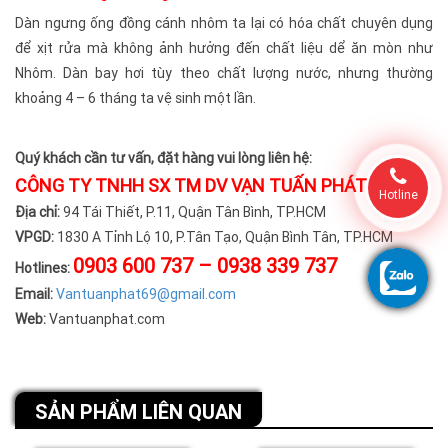
Dàn ngưng ống đồng cánh nhôm ta lại có hóa chất chuyên dụng
để xịt rửa mà không ảnh hưởng đến chất liệu dể ăn mòn như
Nhôm. Dàn bay hơi tùy theo chất lượng nước, nhưng thường
khoảng 4 – 6 tháng ta vệ sinh một lần.
Quý khách cần tư vấn, đặt hàng vui lòng liên hệ:
CÔNG TY TNHH SX TM DV VẠN TUẤN PHÁT
Hotline
Địa chỉ:
94 Tái Thiết, P.11, Quận Tân Bình, TP.HCM
VPGD:
1830 A Tỉnh Lộ 10, P.Tân Tạo, Quận Bình Tân, TP.HCM
0903 600 737 – 0938 339 737
Hotlines:
Email:
Vantuanphat69@gmail.com
Web:
Vantuanphat.com
SẢN PHẨM LIÊN QUAN