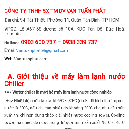
CÔNG TY TNHH SX TM DV VẠN TUẤN PHÁT
Địa chỉ:
94 Tái Thiết, Phường 11, Quận Tân Bình, TP HCM
VPGD:
Lô A67-68 đường số 10A, KDC Tân Đô, Đức Hoà,
Long An
0903 600 737 – 0938 339 737
Hotlines:
Email:
Vantuanphat69@gmail.com
Web:
Vantuanphat.com
A. Giới thiệu về máy làm lạnh nước
Chiller
+=> Water chiller là một hệ máy làm lạnh nước công nghiệp
.
o
o
+=> Nhiệt độ nước tạo ra từ 6
C ~ 30
C
(nhiệt độ bình thường của
o
o
nước là 30
C, nếu chỉ cần nhiệt độ khoảng 30
C cho nhu cầu sản
xuất thì chỉ nên dùng tháp giải nhiệt nước cooling tower. Cooling
o
o
tower hạ nhiệt độ nước nóng từ quá trình sản xuất 90
C ~ 40
C
o