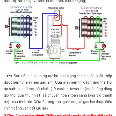
nước bị mất nhiệt và lạnh đi theo yêu cầu sử dụng) .
+=>
Sau đó quá trình ngược lại: gas trạng thái hơi áp suất thắp
được nén từ máy nén gas lạnh. Qua máy nén thì gas trạng thái hơi
áp suất cao, được giải nhiệt (từ cooling tower hoặc dàn ống đồng
gió thổi qua thu nhiệt) sẻ chuyển hoàn toàn sang lỏng trở thành
một chu trình kín. Giữa 2 trạng thái gas Lỏng và gas hơi được điều
chỉnh bằng van tiết lưu gas.