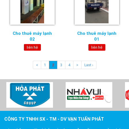
Cho thuê máy lạnh
Cho thuê máy lạnh
02
01
liên hệ
liên hệ
<
1
2
3
4
>
Last ›
CÔNG TY TNHH SX - TM - DV VẠN TUẤN PHÁT